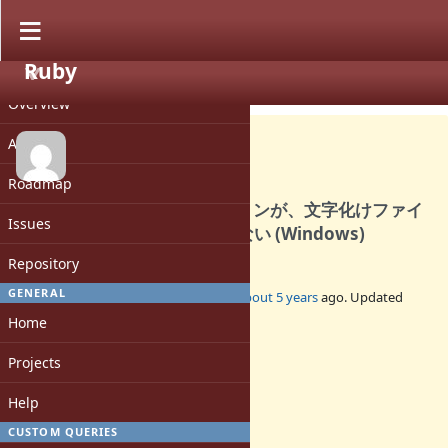
Ruby
PROJECT
Bug #18052
CLOSED
Overview
Activity
Roadmap
Find のignore_error オプションが、文字化けファイ
Issues
ル遭遇時の例外に対応していない (Windows)
Repository
GENERAL
Added by
araragi (Nagisawa Minoru)
about 5 years
ago. Updated
about 5 years
ago.
Home
Status:
Projects
Closed
Assignee:
Help
-
CUSTOM QUERIES
Target version: