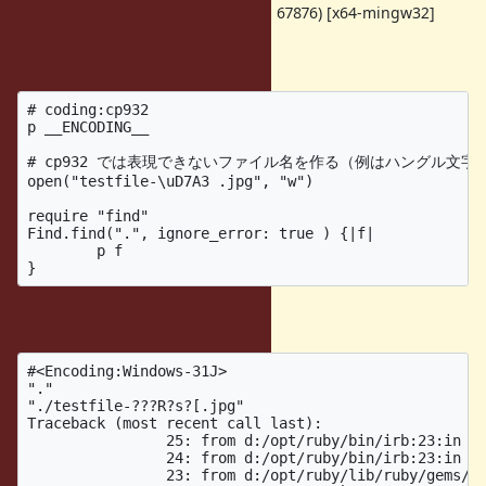
ruby 2.6.6p146 (2020-03-31 revision 67876) [x64-mingw32]
Input
# coding:cp932

p __ENCODING__

# cp932 では表現できないファイル名を作る（例はハングル文字）
open("testfile-\uD7A3 .jpg", "w")

require "find"

Find.find(".", ignore_error: true ) {|f|

	p f

Output
#<Encoding:Windows-31J>

"."

"./testfile-???R?s?[.jpg"

Traceback (most recent call last):

		25: from d:/opt/ruby/bin/irb:23:in `<main>'

		24: from d:/opt/ruby/bin/irb:23:in `load'

		23: from d:/opt/ruby/lib/ruby/gems/2.6.0/gems/irb-1.3.2/exe/irb:11:in `<top (required)>'
