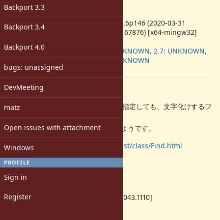
-
Backport 3.3
ruby -v
:
ruby 2.6.6p146 (2020-03-31
Backport 3.4
revision 67876) [x64-mingw32]
Backport
:
Backport 4.0
2.6: UNKNOWN, 2.7: UNKNOWN,
3.0: UNKNOWN
bugs: unassigned
[ruby-dev:51086]
DevMeeting
Description
Find.find(".", ignore_error: true ) を指定しても、文字化けするフ
matz
ァイルに出会った場合には、
Open issues with attachment
ignore せずに例外を起こしてしまうようです。
https://docs.ruby-lang.org/ja/latest/class/Find.html
Windows
PROFILE
Background
Sign in
C:
>
ver
Register
Microsoft Windows [Version 10.0.19043.1110]
C:\ruby -v