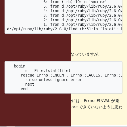
		6: from (irb):10:in `<main>'

		5: from d:/opt/ruby/lib/ruby/2.6.0/find.rb:43:in `find'

		4: from d:/opt/ruby/lib/ruby/2.6.0/find.rb:43:in `each'

		3: from d:/opt/ruby/lib/ruby/2.6.0/find.rb:48:in `block in find'

		2: from d:/opt/ruby/lib/ruby/2.6.0/find.rb:48:in `catch'

		1: from d:/opt/ruby/lib/ruby/2.6.0/find.rb:51:in `block (2 levels) in find'

Assessment
lib/ruby/3.0.0/find.rb:51 では以下となっていますが、
   begin

        s = File.lstat(file)

      rescue Errno::ENOENT, Errno::EACCES, Errno::ENO
        raise unless ignore_error

        next

文字化けしたファイルに遭遇した場合には、Errno::EINVAL が発
生するのですが、それを考慮して ignore できていないように思わ
れます。