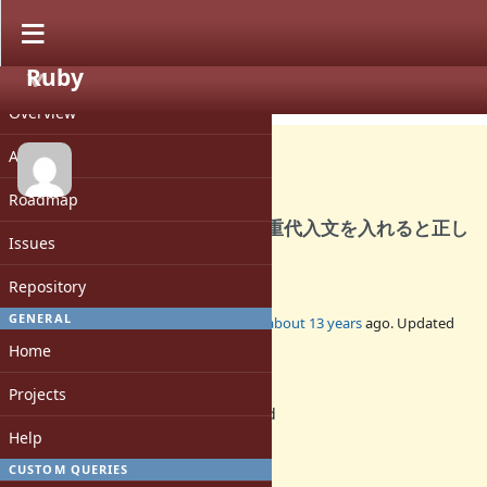
Ruby
PROJECT
Bug #8552
CLOSED
Overview
Activity
Roadmap
ifやwhile構文の条件式中に多重代入文を入れると正し
Issues
く解釈されません
Repository
GENERAL
Added by
YukiHoshino (Yuki Hoshino)
about 13 years
ago. Updated
about 13 years
ago.
Home
Status:
Projects
Rejected
Assignee:
Help
-
CUSTOM QUERIES
Target version: