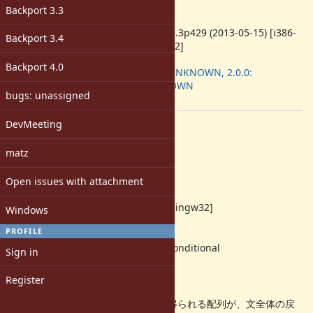
-
Backport 3.3
ruby -v
:
ruby 1.9.3p429 (2013-05-15) [i386-
Backport 3.4
mingw32]
Backport
:
Backport 4.0
1.9.3: UNKNOWN, 2.0.0:
UNKNOWN
bugs: unassigned
[ruby-dev:47456]
DevMeeting
Description
再現コード
matz
puts "ok" if (a,b=0,0)
Open issues with attachment
ruby -v
ruby 1.9.3p429 (2013-05-15) [i386-mingw32]
Windows
PROFILE
実行結果
bug.rb:1: multiple assignment in conditional
Sign in
puts "ok" if (a,b=0,0)
^
Register
多重代入文では右辺を評価した結果得られる配列が、文全体の戻