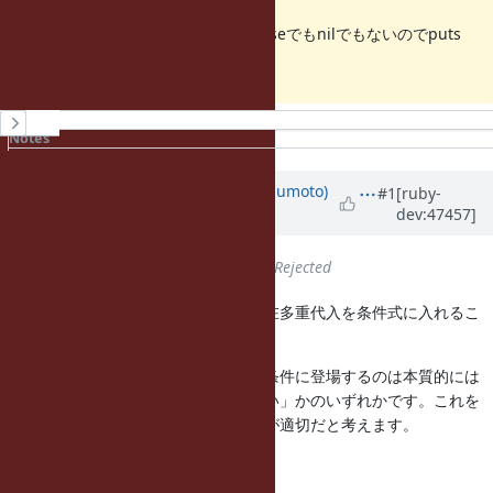
り値になるはずです。
よって、この場合は[0,0]となり、falseでもnilでもないのでputs
"ok"が実行されるべきと考えます。
History
Notes
Property changes
Updated by
matz (Yukihiro Matsumoto)
#1
[ruby-
dev:47457]
about 13 years
ago
Status
changed from
Open
to
Rejected
エラーメッセージにもある通り、現在多重代入を条件式に入れるこ
とを意図的に禁止しています。
多重代入はかならず真になるため、条件に登場するのは本質的には
無意味で、「わざと」か「書き間違い」かのいずれかです。これを
許すよりは書き間違いを検出する方が適切だと考えます。
Matz.