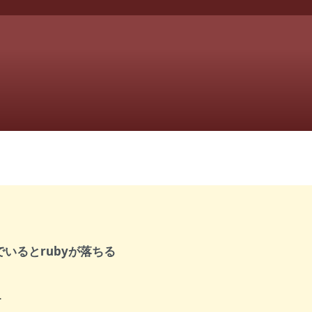
でいるとrubyが落ちる
.