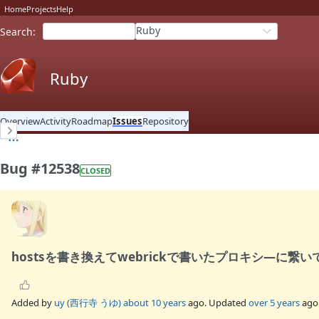
Home
Projects
Help
Ruby
Search
:
Ruby
Overview
Activity
Roadmap
Issues
Repository
Bug #12538
CLOSED
hostsを書き換えてwebrickで書いたプロキシ―に繋い
Added by
uy (西行寺 うゆ)
about 10 years
ago. Updated
over 5 years
ago