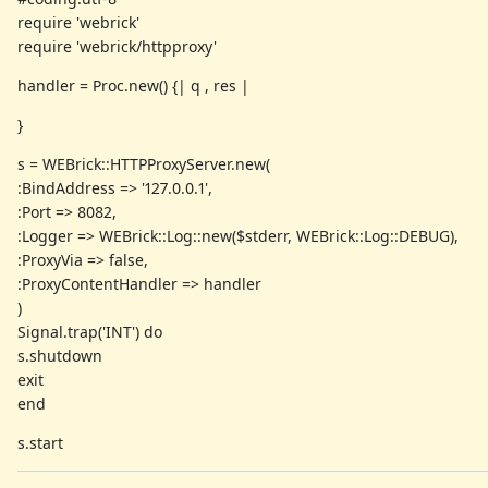
require 'webrick'
require 'webrick/httpproxy'
handler = Proc.new() {| q , res |
}
s = WEBrick::HTTPProxyServer.new(
:BindAddress => '127.0.0.1',
:Port => 8082,
:Logger => WEBrick::Log::new($stderr, WEBrick::Log::DEBUG),
:ProxyVia => false,
:ProxyContentHandler => handler
)
Signal.trap('INT') do
s.shutdown
exit
end
s.start