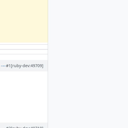
#1
[ruby-dev:49709]