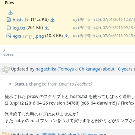
Files
(11.2 KB)
hosts.txt
uy (西行寺 うゆ), 07/01/2016 12:37
(261 KB)
log.txt
uy (西行寺 うゆ), 07/04/2016 09:13
(10.3 KB)
4gxFT71[1].png
uy (西行寺 うゆ), 07/04/2016 09:15
History
Notes
Property changes
Updated by
nagachika (Tomoyuki Chikanaga)
about 10 years
Status
changed from
Open
to
Feedback
提示された proxy のスクリプトと hosts.txt を使ってしばら
(2.3.1p112 (2016-04-26 revision 54768) [x86_64-darwin15] / Firefox
異常終了した時のログはありませんか?
また ruby の -d オプションをつけて実行すると例外などがダ
Updated by
uy (西行寺 うゆ)
about 10 years
ago