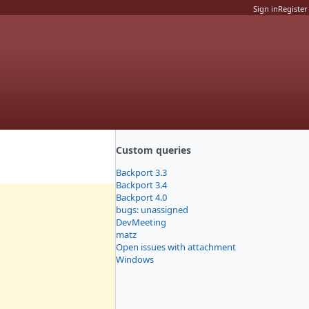
Sign in
Register
Custom queries
Backport 3.3
Backport 3.4
Backport 4.0
bugs: unassigned
DevMeeting
matz
Open issues with attachment
Windows