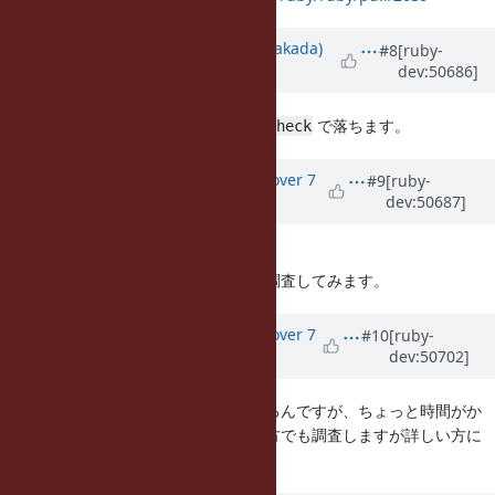
Updated by
nobu (Nobuyoshi Nakada)
#8
[ruby-
dev:50686]
over 7 years
ago
で落ちます。
make DEFS=-DVM_CHECK_MODE=2 check
Updated by
osyo (manga osyo)
over 7
#9
[ruby-
dev:50687]
years
ago
ありがとうございます。
こちらでも再現できたのでもう少し調査してみます。
Updated by
osyo (manga osyo)
over 7
#10
[ruby-
dev:50702]
years
ago
こちら、わたしの方でも調査しているんですが、ちょっと時間がか
かりそうなので、引き続きわたしの方でも調査しますが詳しい方に
見てもらえると助かります。