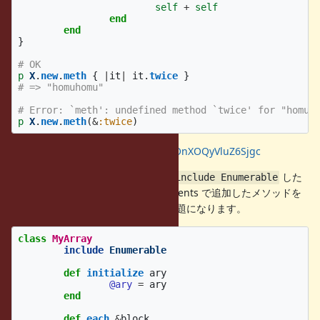
self
+
self
end
end
}
# OK
p
X
.
new
.
meth
{
|
it
|
it
.
twice
}
# => "homuhomu"
# Error: `meth': undefined method `twice' for "homu"
p
X
.
new
.
meth
(
&
:twice
)
https://wandbox.org/permlink/0OnXOQyVluZ6Sjgc
これは、以下のように自作クラスで
した
include Enumerable
際に
と同様に『refinements で追加したメソッドを
Array#map
で呼び出したい場合』に問題になります。
&:twice
class
MyArray
include
Enumerable
def
initialize
ary
@ary
=
ary
end
def
each
&
block