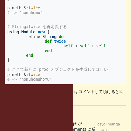
p
meth
&
:twice
# => "homuhomu"
# String#twice を再定義する
using
Module
.
new
{
refine
String
do
def
twice
self
+
self
+
self
end
end
}
# ここで新たに proc オブジェクトを生成してほしい
p
meth
&
:twice
# => "homuhomuhomu"
修正内容や方向性に対して意見があればコメントして頂けると助
かります。
Files
&:hoge が
osyo (manga
refinements に反
fix_symbol_to_proc.patch
osyo),