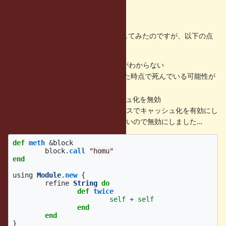
修正内容に対する問題点
ひとまず無理やり動作させるようにしてみたのですが、以下の点
が気になっています。
の寿命がわからない
cref->refinements
を呼び出した時点で死んでいる可能性が
Proc#call
あるかも？
オブジェクトのキャッシュ化を無効
Proc
これは以下のようなケースでキャッシュ化を有効にし
ていると正しく動作しないので無効にしました…
def
meth
&
block
block
.
call
"homu"
end
using
Module
.
new
{
refine
String
do
def
twice
self
+
self
end
end
}