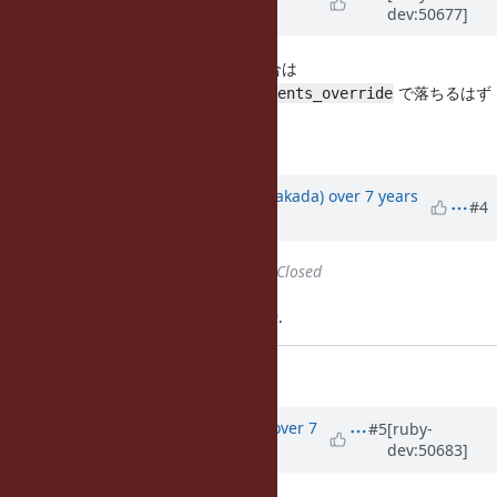
dev:50677]
years
ago
キャッシュ化を無効化していない場合は
で落ちるはず
test_to_proc_arg_with_refinements_override
です。
後ほどこちらでも確認してみます。
Updated by
nobu (Nobuyoshi Nakada)
over 7 years
#4
ago
Status
changed from
Open
to
Closed
Applied in changeset trunk|r66149.
Symbol refinements [Bug
#15114
]
Updated by
osyo (manga osyo)
over 7
#5
[ruby-
dev:50683]
years
ago