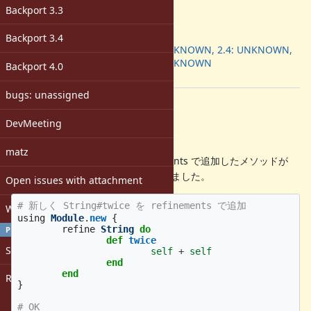
-
Backport 3.3
ruby -v
:
Backport
:
Backport 3.4
2.3: UNKNOWN, 2.4: UNKNOWN,
2.5: UNKNOWN
Backport 4.0
[ruby-dev:50638]
bugs: unassigned
Description
DevMeeting
概要
matz
Ruby 2.4 で以下のように『refinements で追加したメソッドが
で呼び出せる』ようになりました。
&:twice
Open issues with attachment
# 新しく String#twice を refinements で追加
Windows
using
Module
.
new
{
refine
String
do
PROFILE
def
twice
Sign in
self
+
self
end
end
Register
}
# OK