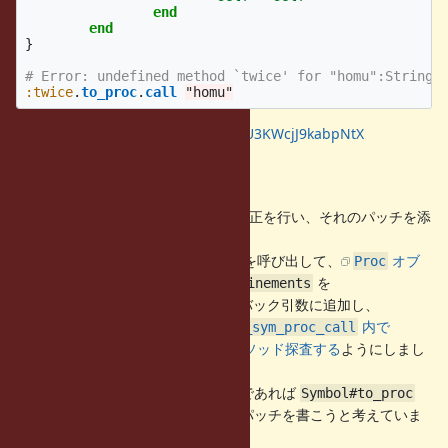
end
end
}
# Error: undefined method `twice' for "homu":String 
:twice
.
to_proc
.
call
"homu"
https://wandbox.org/permlink/KU3KWcjJ9kabpNtX
修正内容
ひとまず
に対して修正を行い、それのパッチを添
meth &:twice
付してあります。
修正内容としては
を呼び出して、
オブ
metho &:twice
Proc
ジェクトを生成する時
に
を
cref->refinements
のコールバック引数に追加し、
refine_sym_proc_call
時に呼ばれる
内で
Proc#call
refine_sym_proc_call
を参照してメソッド探査する
ようにしまし
cref->refinements
た。
修正する方向性として問題ないようであれば
Symbol#to_proc
から呼び出した場合に対しても修正パッチを書こうと考えていま
す。