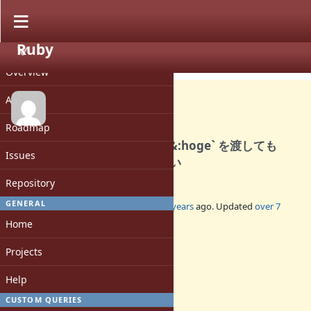
Ruby
PROJECT
Bug #15114
CLOSED
Overview
Activity
Roadmap
Ruby で定義したメソッドに `&:hoge` を渡しても
Issues
refinements が有効にならない
Repository
GENERAL
Added by
osyo (manga osyo)
almost 8 years
ago. Updated
over 7
years
ago.
Home
Status:
Projects
Closed
Assignee:
Help
-
CUSTOM QUERIES
Target version: