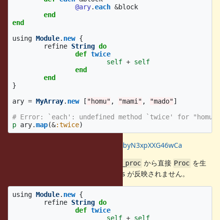
@ary
.
each
&
block
end
end
using
Module
.
new
{
refine
String
do
def
twice
self
+
self
end
end
}
ary
=
MyArray
.
new
[
"homu"
,
"mami"
,
"mado"
]
# Error: `each': undefined method `twice' for "homu"
p
ary
.
map
(
&
:twice
)
https://wandbox.org/permlink/8xbyN3xpXXG46wCa
また、類似の問題として
から直接
を生
Symbol#to_proc
Proc
成し、呼び出した場合も refinements が反映されません。
using
Module
.
new
{
refine
String
do
def
twice
self
+
self