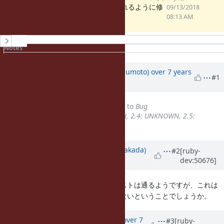
(3.57 KB)
映されるように修
09/13/2018
正
08:13 AM
History
Notes
Property changes
Associated revisions
Updated by
matz (Yukihiro Matsumoto)
over 7 years
#1
ago
Tracker
changed from
Feature
to
Bug
Backport
set to
2.3: UNKNOWN, 2.4: UNKNOWN, 2.5:
UNKNOWN
Updated by
nobu (Nobuyoshi Nakada)
#2
[ruby-
dev:50676]
over 7 years
ago
キャッシュ化を無効にしなくてもテストは通るようですが、これは
テストが意図したとおりになっていないということでしょうか。
Updated by
osyo (manga osyo)
over 7
#3
[ruby-