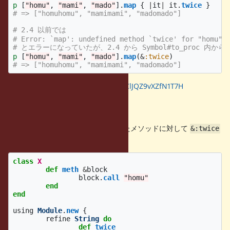
p
[
"homu"
,
"mami"
,
"mado"
].
map
{
|
it
|
it
.
twice
}
# => ["homuhomu", "mamimami", "madomado"]
# 2.4 以前では
# Error: `map': undefined method `twice' for "homu":
# とエラーになっていたが、2.4 から Symbol#to_proc 内
p
[
"homu"
,
"mami"
,
"mado"
].
map
(
&
:twice
)
# => ["homuhomu", "mamimami", "madomado"]
https://wandbox.org/permlink/EClJQZ9vXZfN1T7H
問題点
しかし、次のように Ruby で定義したメソッドに対して
&:twice
を渡しても反映されません。
class
X
def
meth
&
block
block
.
call
"homu"
end
end
using
Module
.
new
{
refine
String
do
def
twice