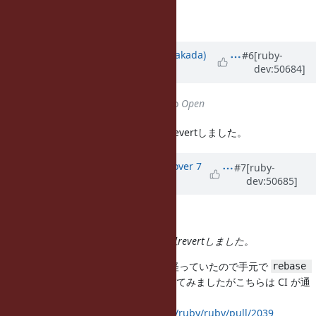
対応遅れてしまいすみません。
ありがとうございます。
Updated by
nobu (Nobuyoshi Nakada)
#6
[ruby-
dev:50684]
over 7 years
ago
Status
changed from
Closed
to
Open
テストでクラッシュするため、一旦revertしました。
Updated by
osyo (manga osyo)
over 7
#7
[ruby-
dev:50685]
years
ago
nobu (Nobuyoshi Nakada) wrote:
テストでクラッシュするため、一旦revertしました。
パッチを作成してからだいぶ時間が経っていたので手元で
rebase 
して最新版を pull request してみましたがこちらは CI が通
trunk
っていますね。
pull request :
https://github.com/ruby/ruby/pull/2039