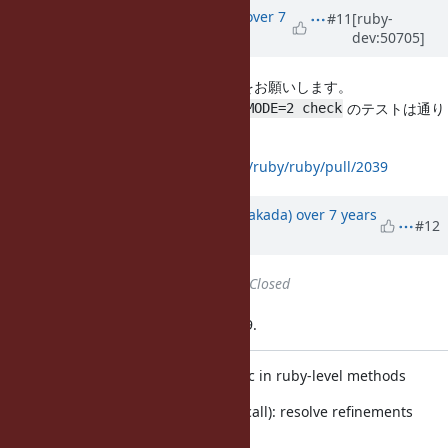
Updated by
osyo (manga osyo)
over 7
#11
[ruby-
dev:50705]
years
ago
こちら修正してみたので再度ご確認をお願いします。
手元では
のテストは通り
make DEFS=-DVM_CHECK_MODE=2 check
ました。
pull request :
https://github.com/ruby/ruby/pull/2039
Updated by
nobu (Nobuyoshi Nakada)
over 7 years
#12
ago
Status
changed from
Open
to
Closed
Applied in changeset trunk|r66439.
Enable refinements on symbol-proc in ruby-level methods
vm_args.c (refine_sym_proc_call): resolve refinements
when the