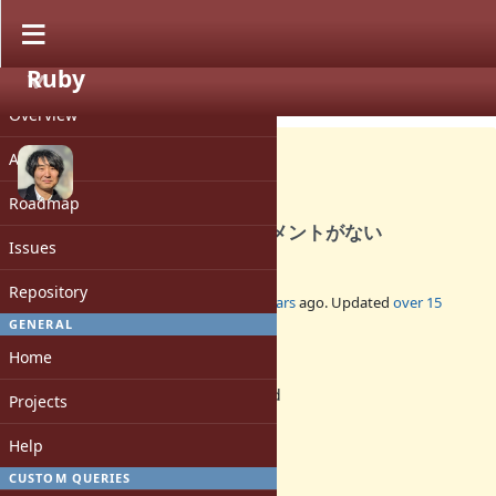
Ruby
PROJECT
Bug #3064
CLOSED
Overview
Activity
Roadmap
TypedDataについてのドキュメントがない
Issues
Repository
Added by
tad (Tadashi Saito)
over 16 years
ago. Updated
over 15
years
ago.
GENERAL
Home
Status:
Rejected
Projects
Assignee:
-
Help
Target version:
1.9.2
CUSTOM QUERIES