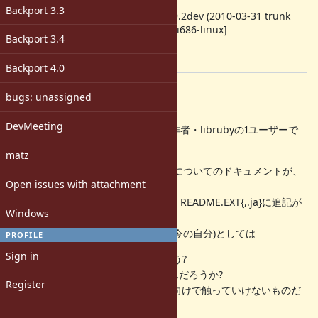
ruby -v
:
Backport 3.3
ruby 1.9.2dev (2010-03-31 trunk
26808) [i686-linux]
Backport 3.4
Backport
:
[ruby-dev:40881]
Backport 4.0
Description
bugs: unassigned
=begin
DevMeeting
斎藤と申します。拡張ライブラリの作者・librubyの1ユーザーで
す。
matz
1.9.2で導入される予定のTypedDataについてのドキュメントが、
Open issues with attachment
まったく
ない事で困っています。具体的には、README.EXT{,.ja}に追記が
Windows
なされ
ないと、拡張ライブラリ作者(つまり今の自分)としては
PROFILE
Sign in
・今までのDataとの違いはなんだろう?
・今までのDataのAPIはobsoleteなんだろうか?
Register
・それとも新しいTypedDataは内部向けで触っていけないものだ
ろうか?