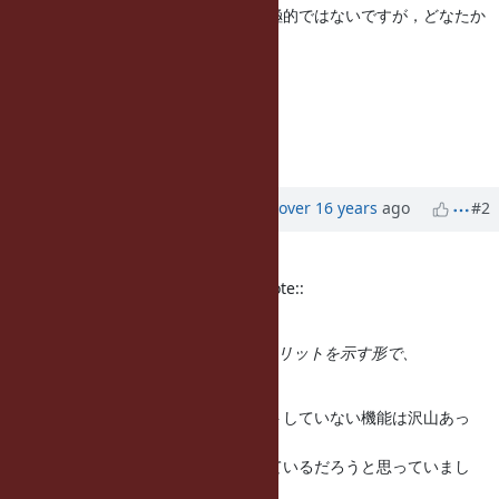
というわけで，あまり明文化は積極的ではないですが，どなたか
書いて下さる
ことには反対しません．
--
// SASADA Koichi at atdot dot net
=end
Updated by
ko1 (Koichi Sasada)
over 16 years
ago
#2
=begin
(2010/04/01 0:03), Tadashi Saito wrote::
...
加えて、TypedData新設の動機・メリットを示す形で、
NEWSにも書いて欲しいです。
今までも，追加してもドキュメントしていない機能は沢山あっ
て，それは使っ
たらやばい機能だろう，と認識されているだろうと思っていまし
た．そもそ