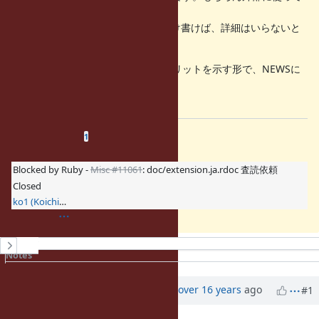
欲しくなくて
「触るなキケン」ならば、その旨だけ書けば、詳細はいらないと
思います。
加えて、TypedData新設の動機・メリットを示す形で、NEWSに
も書いて欲しいです。
=end
Related issues
(
0 open
—
1 closed
)
1
Blocked by Ruby -
Misc #11061
: doc/extension.ja.rdoc 査読依頼
Closed
ko1 (Koichi Sasada)
History
Notes
Property changes
Updated by
ko1 (Koichi Sasada)
over 16 years
ago
#1