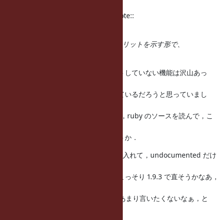
=begin
(2010/04/01 0:03), Tadashi Saito wrote::
...
加えて、TypedData新設の動機・メリットを示す形で、
NEWSにも書いて欲しいです。
今までも，追加してもドキュメントしていない機能は沢山あっ
て，それは使っ
たらやばい機能だろう，と認識されているだろうと思っていまし
た．そもそ
も，README.EXT しか読まない人は，ruby のソースを読んで，こ
れはなんだろ
う，とは思わないんじゃないでしょうか．
どちらかというと 1.9.2 では黙って入れて，undocumented だけ
どちょっとづ
つ情報が出ていって，問題が出たらこっそり 1.9.3 で直そうかなあ，
とかそん
な感じでした．公式 API です，とはあまり言いたくないなぁ，と
か．