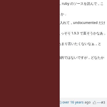
も，README.EXT しか読まない人は，ruby のソースを読んで，こ
れはなんだろ
う，とは思わないんじゃないでしょうか．
どちらかというと 1.9.2 では黙って入れて，undocumented だけ
どちょっとづ
つ情報が出ていって，問題が出たらこっそり 1.9.3 で直そうかなあ，
とかそん
な感じでした．公式 API です，とはあまり言いたくないなぁ，と
か．
というわけで，あまり明文化は積極的ではないですが，どなたか
書いて下さる
ことには反対しません．
--
// SASADA Koichi at atdot dot net
=end
Updated by
naruse (Yui NARUSE)
over 16 years
ago
#3