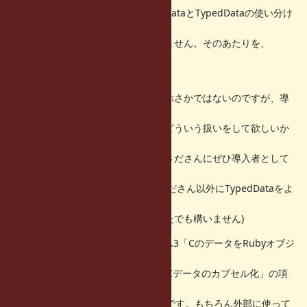
という疑問がたくさん沸いてきて、DataとTypedDataの使い分け
をしようにも
どちらをどう触ってよいのか分かりません。そのあたりを、
README.EXTに
書いていただきたいです。
自分がドキュメントを書くことにやぶさかではないのですが、導
入の動機や
これから拡張ライブラリを作る人にどういう扱いをして欲しいか
という
大事な点が分かっていないので、ささださんにぜひ導入者として
責任を持って
書いていただきたいです。(もしささださん以外にTypedDataをよ
く分かって
いる方がいるならば、もちろんどなたでも構いません)
もっと具体的には、README.EXTの3.3「CのデータをRubyオブジ
ェクトにする」
あたりの次と、Appendix B.の「** Cデータのカプセル化」の項
などについて、
TypedDataの場合を追記して欲しいです。もちろん外部に使って