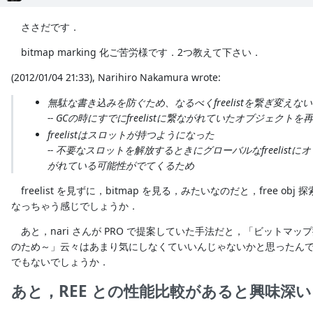
ささだです．
bitmap marking 化ご苦労様です．2つ教えて下さい．
(2012/01/04 21:33), Narihiro Nakamura wrote:
無駄な書き込みを防ぐため、なるべくfreelistを繋ぎ変えな
-- GCの時にすでにfreelistに繋ながれていたオブジェクト
freelistはスロットが持つようになった
-- 不要なスロットを解放するときにグローバルなfreelist
がれている可能性がでてくるため
freelist を見ずに，bitmap を見る，みたいなのだと，free obj 
なっちゃう感じでしょうか．
あと，nari さんが PRO で提案していた手法だと，「ビットマッ
のため～」云々はあまり気にしなくていいんじゃないかと思ったん
でもないでしょうか．
あと，REE との性能比較があると興味深