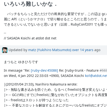
いろいろ難しいかな．
パッチをちらっと見ただけでの将来的な要望ですが，この辺は gc.c
麗に API（というかマクロ）で切り離せるところだと思うので，う
できるといいんでないかと思います（以前，RubyConf2011 でも
--
// SASADA Koichi at atdot dot net
Updated by
matz (Yukihiro Matsumoto)
over 14 years
ago
まつもと ゆきひろです
In message "Re:
[ruby-dev:45086]
Re: [ruby-trunk - Feature
#58
on Wed, 4 Jan 2012 22:33:03 +0900, SASADA Koichi
ko1@atdot.ne
|(2012/01/04 21:33), Narihiro Nakamura wrote:
|> - 無駄な書き込みを防ぐため、なるべくfreelistを繋ぎ変えない
|> -- GCの時にすでにfreelistに繋ながれていたオブジェクトを再
|> - freelistはスロットが持つようになった
|> -- 不要なスロットを解放するときにグローバルなfreelistにオ