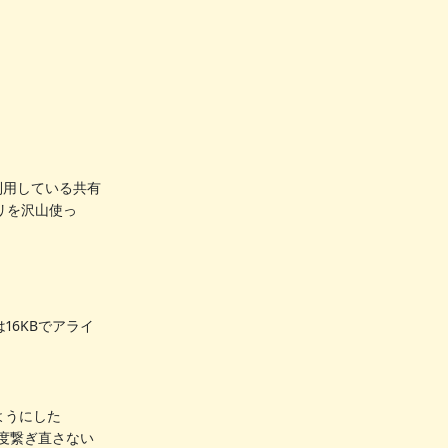
で利用している共有
モリを沢山使っ
16KBでアライ
ようにした
を再度繋ぎ直さない