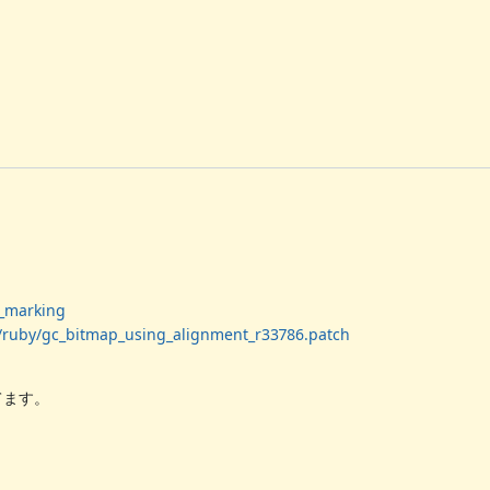
p_marking
r/ruby/gc_bitmap_using_alignment_r33786.patch
してます。