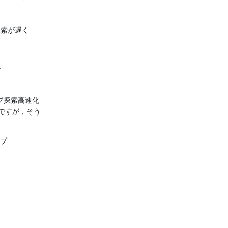
 探索が遅く
て
ップ探索高速化
ですが，そう
ップ
。