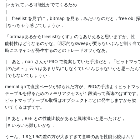
|> がれている可能性がでてくるため
|
| freelist を見ずに，bitmap を見る，みたいなのだと，free obj
|なっちゃう感じでしょうか．
「bitmapあるからfreelistなくす」のもありえると思いますが、性
能特性はどうなるのかな。明示的なsweepが要らないぶんと割り当
時にスキャンが発生するのとのトレードオフかなあ。
| あと，nari さんが PRO で提案していた手法だと，「ビットマ
|のため～」云々はあまり気にしなくていいんじゃないかと思ったん
|でもないでしょうか．
memalignで直接ページが得られた方が、PROの手法よりビットマ
テーブルを得るためのメモリアクセスが１段減って高速のはずです
ビットマップテーブル取得はオブジェクトごとに発生しますから効
いてくるはずです。
|# あと，REE との性能比較があると興味深いと思ったけど，
|# いろいろ難しいかな．
うーん、1.8と1.9の差の方が大きすぎて意味のある性能比較はムリ