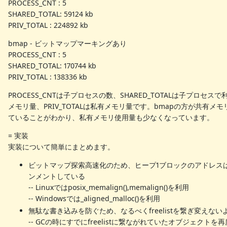
PROCESS_CNT : 5
SHARED_TOTAL: 59124 kb
PRIV_TOTAL : 224892 kb
bmap - ビットマップマーキングあり
PROCESS_CNT : 5
SHARED_TOTAL: 170744 kb
PRIV_TOTAL : 138336 kb
PROCESS_CNTは子プロセスの数、SHARED_TOTALは子プロセス
メモリ量、PRIV_TOTALは私有メモリ量です。bmapの方が共有メ
ていることがわかり、私有メモリ使用量も少なくなっています。
= 実装
実装について簡単にまとめます。
ビットマップ探索高速化のため、ヒープ1ブロックのアドレスは
ンメントしている
-- Linuxではposix_memalign(),memalign()を利用
-- Windowsでは_aligned_malloc()を利用
無駄な書き込みを防ぐため、なるべくfreelistを繋ぎ変えない
-- GCの時にすでにfreelistに繋ながれていたオブジェクト