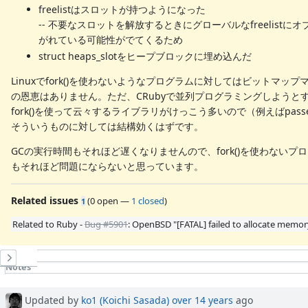
freelistはスロットが持つようになった
-- 不要なスロットを解放するときにグローバルなfreelistに
がれている可能性がでてくるため
struct heaps_slotをヒープブロックに埋め込んだ
Linuxでfork()を使わないようなプログラムに対してはビットマップ
の恩恵はありません。ただ、CRubyで並列プログラミングしようと
fork()を使って云々するライブラリがけっこう多いので（例えばpasse
そういうものに対しては結構効くはずです。
GCの実行時間もそれほど遅くなりませんので、fork()を使わないプ
もそれほど問題にならないと思っています。
Related issues
(
0 open
—
1 closed
)
1
Related to Ruby -
Bug #5901
: OpenBSD "[FATAL] failed to allocate memor
History
Notes
Property changes
Associated revisions
Updated by
ko1 (Koichi Sasada)
over 14 years
ago