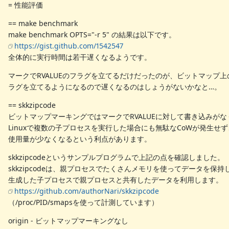
= 性能評価
== make benchmark
make benchmark OPTS="-r 5" の結果は以下です。
https://gist.github.com/1542547
全体的に実行時間は若干遅くなるようです。
マークでRVALUEのフラグを立てるだけだったのが、ビットマップ上
ラグを立てるようになるので遅くなるのはしょうがないかなと…。
== skkzipcode
ビットマップマーキングではマークでRVALUEに対して書き込みが
Linuxで複数の子プロセスを実行した場合にも無駄なCoWが発生せ
使用量が少なくなるという利点があります。
skkzipcodeというサンプルプログラムで上記の点を確認しました。
skkzipcodeは、親プロセスでたくさんメモリを使ってデータを保
生成した子プロセスで親プロセスと共有したデータを利用します。
https://github.com/authorNari/skkzipcode
（/proc/PID/smapsを使って計測しています）
origin - ビットマップマーキングなし