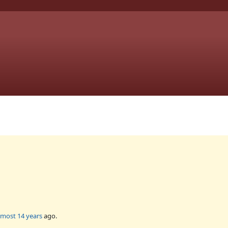
lmost 14 years
ago.