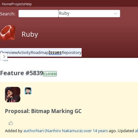
Home
Projects
Help
Ruby
Search
:
Ruby
Overview
Activity
Roadmap
Issues
Repository
Feature #5839
CLOSED
Proposal: Bitmap Marking GC
Added by
authorNari (Narihiro Nakamura)
over 14 years
ago. Updated
a