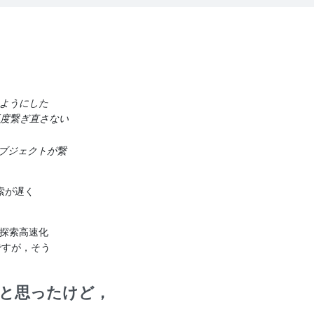
いようにした
を再度繋ぎ直さない
にオブジェクトが繋
探索が遅く
プ探索高速化
ですが，そう
いと思ったけど，