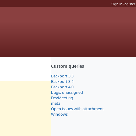
Sign in
Register
Custom queries
Backport 3.3
Backport 3.4
Backport 4.0
bugs: unassigned
DevMeeting
matz
Open issues with attachment
Windows