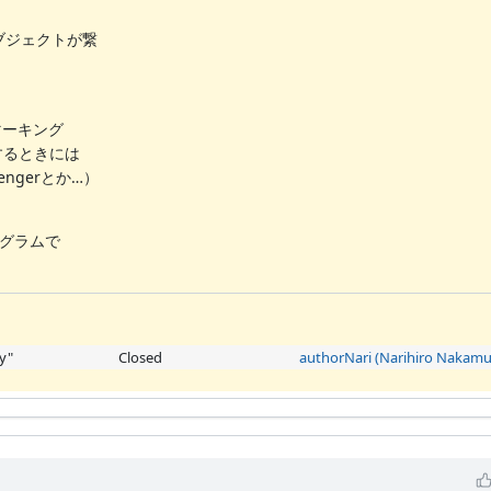
オブジェクトが繋
マーキング
するときには
ngerとか…）
ログラムで
y"
Closed
authorNari (Narihiro Nakamu