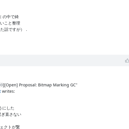
 の中で綺
まいこと整理
喋った話ですが）．
39
][Open] Proposal: Bitmap Marking GC"
t
writes:
ようにした
度繋ぎ直さない
ブジェクトが繋