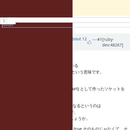
わかりますでしょうか？
History
Notes
Property changes
Associated revisions
Updated by
akr (Akira Tanaka)
about 12
#1
[ruby-
dev:48267]
years
ago
まず ssl.sync_close = true の意味は、
ssl.close としたときに ssl に入っている
IO も同時に close するようにする、という意味です。
これがないと、test_verify_result で
sock = TCPSocket.new("127.0.0.1", port) として作ったソケットを
close し忘れることになります。
close するようにしたら刺さるようになるというのは
ちょっと原因が想像しがたいのですが、
とりあえず刺さっているのはどこでしょうか。
刺さっている場所は ssl.sync_close = true そのものじゃなくて、そ