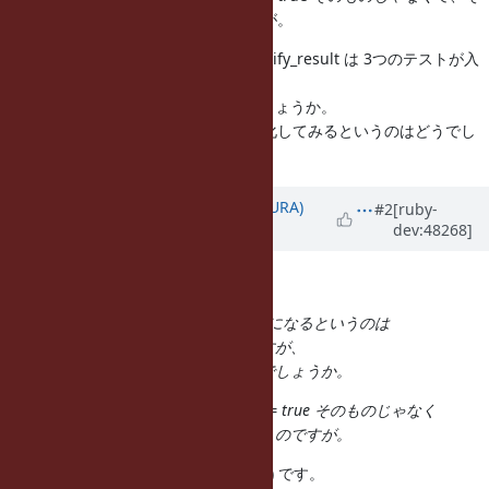
れよりも後ではないかと思うのですが。
あと思いつくこととしては、test_verify_result は 3つのテストが入
っている感じなので、
メソッドを 3つに分けてみるとかでしょうか。
それも含め、再現スクリプトを最小化してみるというのはどうでし
ょうか。
Updated by
usa (Usaku NAKAMURA)
#2
[ruby-
dev:48268]
about 12 years
ago
Akira Tanaka wrote:
close するようにしたら刺さるようになるというのは
ちょっと原因が想像しがたいのですが、
とりあえず刺さっているのはどこでしょうか。
刺さっている場所は ssl.sync_close = true そのものじゃなく
て、それよりも後ではないかと思うのですが。
はい、2回目の ssl.connect (266行目) です。