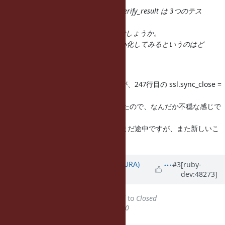
あと思いつくこととしては、test_verify_result は 3つのテス
トが入っている感じなので、
メソッドを 3つに分けてみるとかでしょうか。
それも含め、再現スクリプトを最小化してみるというのはど
うでしょうか。
なるほど。
というわけで、今作業途中なのですが、247行目の ssl.sync_close =
true があると266行目で刺さる
(249行目でなく)ということがわかったので、なんだか不穏な感じで
す。
ちょっと出かけないといけないのでまだ途中ですが、また新しいこ
とがわかったら報告します。
Updated by
usa (Usaku NAKAMURA)
#3
[ruby-
dev:48273]
about 12 years
ago
Status
changed from
Assigned
to
Closed
% Done
changed from
0
to
100