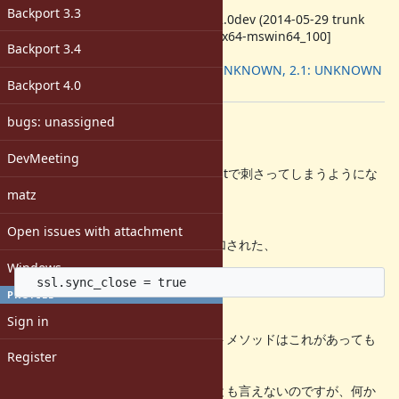
ruby -v
:
Backport 3.3
ruby 2.2.0dev (2014-05-29 trunk
46235) [x64-mswin64_100]
Backport 3.4
Backport
:
2.0.0: UNKNOWN, 2.1: UNKNOWN
Backport 4.0
[ruby-dev:48266]
bugs: unassigned
Description
r46223以降、Windowsにおいて
DevMeeting
OpenSSL::TestSSL#test_verify_resultで刺さってしまうようにな
りました。
matz
(CI等で確認できます)
Open issues with attachment
調べてみたところ、この変更時に追加された、
Windows
PROFILE
の1行が問題のようです。
Sign in
よくわからないのですが、他のテストメソッドはこれがあっても
Register
問題ありません。
意味がわかってないので私にはなんとも言えないのですが、何か