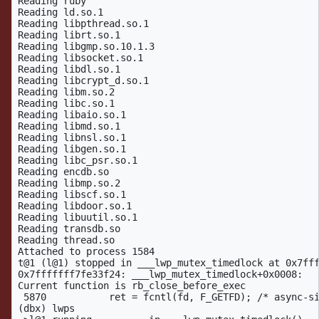
Reading ruby

Reading ld.so.1

Reading libpthread.so.1

Reading librt.so.1

Reading libgmp.so.10.1.3

Reading libsocket.so.1

Reading libdl.so.1

Reading libcrypt_d.so.1

Reading libm.so.2

Reading libc.so.1

Reading libaio.so.1

Reading libmd.so.1

Reading libnsl.so.1

Reading libgen.so.1

Reading libc_psr.so.1

Reading encdb.so

Reading libmp.so.2

Reading libscf.so.1

Reading libdoor.so.1

Reading libuutil.so.1

Reading transdb.so

Reading thread.so

Attached to process 1584

t@1 (l@1) stopped in ___lwp_mutex_timedlock at 0x7fff
0x7fffffff7fe33f24: ___lwp_mutex_timedlock+0x0008:   
Current function is rb_close_before_exec

 5870           ret = fcntl(fd, F_GETFD); /* async-si
(dbx) lwps
