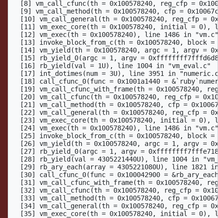
  [8] vm_call_cfunc(th = 0x100578240, reg_cfp = 0x100
  [9] vm_call_method(th = 0x100578240, cfp = 0x10067c
  [10] vm_call_general(th = 0x100578240, reg_cfp = 0x
  [11] vm_exec_core(th = 0x100578240, initial = 0), l
  [12] vm_exec(th = 0x100578240), line 1486 in "vm.c"
  [13] invoke_block_from_c(th = 0x100578240, block = 
  [14] vm_yield(th = 0x100578240, argc = 1, argv = 0x
  [15] rb_yield_0(argc = 1, argv = 0xffffffff7fffd6d8
  [16] rb_yield(val = 1U), line 1004 in "vm_eval.c"

  [17] int_dotimes(num = 3U), line 3951 in "numeric.c
  [18] call_cfunc_0(func = 0x1001a1440 = &`ruby`numer
  [19] vm_call_cfunc_with_frame(th = 0x100578240, reg
  [20] vm_call_cfunc(th = 0x100578240, reg_cfp = 0x10
  [21] vm_call_method(th = 0x100578240, cfp = 0x10067
  [22] vm_call_general(th = 0x100578240, reg_cfp = 0x
  [23] vm_exec_core(th = 0x100578240, initial = 0), l
  [24] vm_exec(th = 0x100578240), line 1486 in "vm.c"
  [25] invoke_block_from_c(th = 0x100578240, block = 
  [26] vm_yield(th = 0x100578240, argc = 1, argv = 0x
  [27] rb_yield_0(argc = 1, argv = 0xffffffff7fffe718
  [28] rb_yield(val = 4305221440U), line 1004 in "vm_
  [29] rb_ary_each(array = 4305221080U), line 1821 in
  [30] call_cfunc_0(func = 0x100042900 = &rb_ary_each
  [31] vm_call_cfunc_with_frame(th = 0x100578240, reg
  [32] vm_call_cfunc(th = 0x100578240, reg_cfp = 0x10
  [33] vm_call_method(th = 0x100578240, cfp = 0x10067
  [34] vm_call_general(th = 0x100578240, reg_cfp = 0x
  [35] vm_exec_core(th = 0x100578240, initial = 0), l