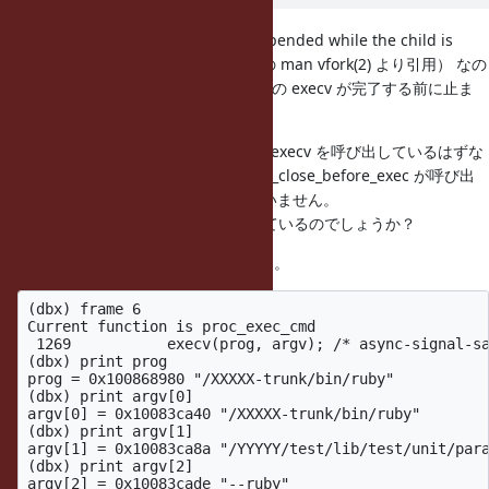
vforkは "The parent process is suspended while the child is
using its resources." （Solaris 10 の man vfork(2) より引用） なの
で、vfork で作成された子プロセス側の execv が完了する前に止ま
っているのが直接の原因のようです。
そして、子プロセス側の frame 6 で execv を呼び出しているはずな
のに、なぜそこから frame 5 では rb_close_before_exec が呼び出
されているのかは、私は理解できていません。
atfork 的な処理がどこかで登録されているのでしょうか？
下記は子プロセス側のdbxの抜粋です。
(dbx) frame 6

Current function is proc_exec_cmd

 1269           execv(prog, argv); /* async-signal-sa
(dbx) print prog

prog = 0x100868980 "/XXXXX-trunk/bin/ruby"

(dbx) print argv[0]

argv[0] = 0x10083ca40 "/XXXXX-trunk/bin/ruby"

(dbx) print argv[1] 

argv[1] = 0x10083ca8a "/YYYYY/test/lib/test/unit/para
(dbx) print argv[2] 

argv[2] = 0x10083cade "--ruby"
