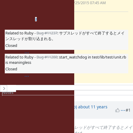
06/25/2015 07:45 AM
(2.9 KB)
Related issues
(
0 open
—
2 closed
)
2
Related to Ruby -
Bug #11237
: サブスレッドがすべて終了するとメイ
ンスレッドが割り込まれる。
Closed
Related to Ruby -
Bug #11288
: start_watchdog in test/lib/test/unit.rb
is meaningless
Closed
History
Notes
Property changes
Associated revisions
Updated by
ngoto (Naohisa Goto)
about 11 years
#1
ago
Related to
Bug #11237
: サブスレッドがすべて終了するとメイ