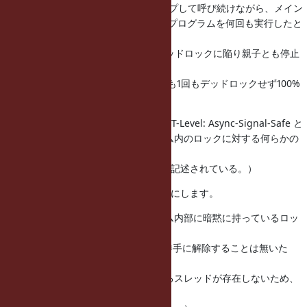
添付の、別スレッドで dlsym をループして呼び続けながら、メイン
スレッドで fork または vfork を呼ぶプログラムを何回も実行したと
ころ、
vfork の場合は、3%程度の割合でデッドロックに陥り親子とも停止
しましたが、
fork の場合は、1000回以上実行しても1回もデッドロックせず100%
正常終了しました。
Solaris の fork(2) は manページに MT-Level: Async-Signal-Safe と
記述されているだけあって、システム内のロックに対する何らかの
配慮があるようです。
（一方 vfork は MT-Level: Unsafe と記述されている。）
結論: Solarisでは必ずforkを呼ぶようにします。
（なお、上記は、システムがシステム内部に暗黙に持っているロッ
クの話で、
ユーザーランド内のロックはforkが勝手に解除することは無いた
め、
「子プロセスにはロックを持っているスレッドが存在しないため、
やはりロックは解除されない」