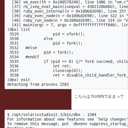
  [36] vm_exec(th = 0x100578240), line 1486 in "vm.c"
  [37] rb_iseq_eval_main(iseqval = 4302120600U), line
  [38] ruby_exec_internal(n = 0x1006d2698), line 257 
  [39] ruby_exec_node(n = 0x1006d2698), line 322 in "
  [40] ruby_run_node(n = 0x1006d2698), line 314 in "e
  [41] main(argc = 7, argv = 0xffffffff7ffff848), lin
(dbx) list

 3529               pid = vfork();

 3530           else

 3531               pid = fork();

 3532   #else

 3533           pid = fork();

 3534   #endif

 3535           if (pid == 0) {/* fork succeed, child
 3536               int ret;

 3537               close(ep[0]);

 3538               ret = disable_child_handler_fork_
(dbx) exit

IO.popenから起動した新プロセス側。こちらは fcntl内で止まって
いる？
$ /opt/solarisstudio12.3/bin/dbx - 1584

For information about new features see `help changes'
To remove this message, put `dbxenv suppress_startup_