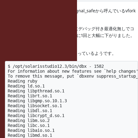
IO.popen内で、retry_fork_async_signal_safeから呼んでいるvfork
から帰ってこないようです。
なお、スタックトレースを取るためにデバッグ付き最適化無しでコ
ンパイルしたら、再現確率が20-30回に1回と大幅に下がりました。
タイミング依存が激しいようです。
IO.popen呼び出し側。vfork内で止まっているようです。
$ /opt/solarisstudio12.3/bin/dbx - 1582

For information about new features see `help changes'
To remove this message, put `dbxenv suppress_startup_
Reading ruby

Reading ld.so.1

Reading libpthread.so.1

Reading librt.so.1

Reading libgmp.so.10.1.3

Reading libsocket.so.1

Reading libdl.so.1

Reading libcrypt_d.so.1

Reading libm.so.2

Reading libc.so.1

Reading libaio.so.1

Reading libmd.so.1
