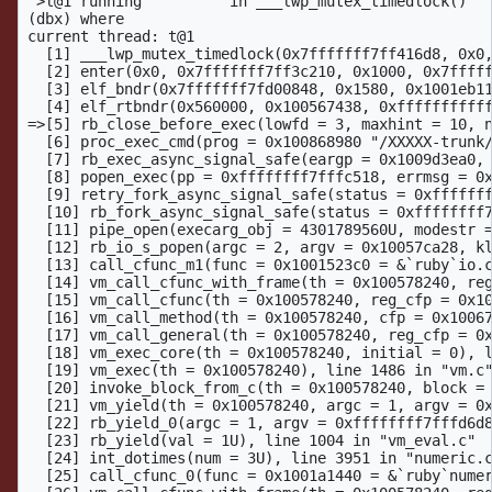
 >l@1 running          in ___lwp_mutex_timedlock()

(dbx) where

current thread: t@1

  [1] ___lwp_mutex_timedlock(0x7fffffff7ff416d8, 0x0,
  [2] enter(0x0, 0x7fffffff7ff3c210, 0x1000, 0x7fffff
  [3] elf_bndr(0x7fffffff7fd00848, 0x1580, 0x1001eb11
  [4] elf_rtbndr(0x560000, 0x100567438, 0xfffffffffff
=>[5] rb_close_before_exec(lowfd = 3, maxhint = 10, n
  [6] proc_exec_cmd(prog = 0x100868980 "/XXXXX-trunk/
  [7] rb_exec_async_signal_safe(eargp = 0x1009d3ea0, 
  [8] popen_exec(pp = 0xffffffff7fffc518, errmsg = 0x
  [9] retry_fork_async_signal_safe(status = 0xfffffff
  [10] rb_fork_async_signal_safe(status = 0xffffffff7
  [11] pipe_open(execarg_obj = 4301789560U, modestr =
  [12] rb_io_s_popen(argc = 2, argv = 0x10057ca28, kl
  [13] call_cfunc_m1(func = 0x1001523c0 = &`ruby`io.c
  [14] vm_call_cfunc_with_frame(th = 0x100578240, reg
  [15] vm_call_cfunc(th = 0x100578240, reg_cfp = 0x10
  [16] vm_call_method(th = 0x100578240, cfp = 0x10067
  [17] vm_call_general(th = 0x100578240, reg_cfp = 0x
  [18] vm_exec_core(th = 0x100578240, initial = 0), l
  [19] vm_exec(th = 0x100578240), line 1486 in "vm.c"
  [20] invoke_block_from_c(th = 0x100578240, block = 
  [21] vm_yield(th = 0x100578240, argc = 1, argv = 0x
  [22] rb_yield_0(argc = 1, argv = 0xffffffff7fffd6d8
  [23] rb_yield(val = 1U), line 1004 in "vm_eval.c"

  [24] int_dotimes(num = 3U), line 3951 in "numeric.c
  [25] call_cfunc_0(func = 0x1001a1440 = &`ruby`numer