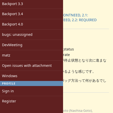
ruby -v
:
Backport 3.3
-
Backport
:
Backport 3.4
2.0.0: DONTNEED, 2.1:
DONTNEED, 2.2: REQUIRED
Backport 4.0
[ruby-dev:49089]
bugs: unassigned
Description
Solaris10にて、r50900 以降、
DevMeeting
TestParallel::TestParallel#test_jobs_status
TestParallel::TestParallel#test_separate
matz
のいずれか、または両方で、テストが停止状態となり次に進まな
Open issues with attachment
くなります。
スレッドのデッドロックが発生しているような感じです。
Windows
ところで、こういう場合の上手いデバッグ方法って何があるでし
PROFILE
ょうか？
Sign in
Files
Register
test-solaris-fork-
ngoto (Naohisa Goto),
deadlock.c