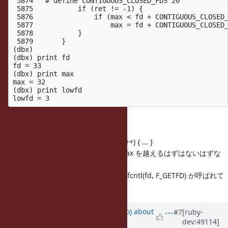
 5874   # define CONTIGUOUS_CLOSED_FDS 20

 5875           if (ret != -1) {

 5876               if (max < fd + CONTIGUOUS_CLOSED_
 5877                   max = fd + CONTIGUOUS_CLOSED_
 5878           }

 5879       }

(dbx) 

(dbx) print fd

fd = 33

(dbx) print max

max = 32

(dbx) print lowfd

5870: ret = fcntl(fd, F_GETFD);
は、
5866: for (fd = lowfd; fd <= max; fd++) { ... }
の中でループしているから、fd が max を越えるはずはないはずな
のに、
max = 32 にもかかわらず fd = 33 で fcntl(fd, F_GETFD) が呼ばれて
いる？
Updated by
ngoto (Naohisa Goto)
about
#7
[ruby-
dev:49114]
11 years
ago