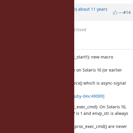
Updated by
ngoto (Naohisa Goto)
about 11 years
#14
ago
Status
changed from
Open
to
Closed
Applied in changeset r50977.
process.c (rb_execarg_parent_start1): new macro
ALWAYS_NEED_ENVP
to generate envp_str anytime on Solaris 10 (or earlier
version
of Solaris) to avoid calling execv() which is async-signal
unsafe
on Solaris 10. [Bug
#11265
]
[ruby-dev:49089]
process.c (exec_with_sh, proc_exec_cmd): On Solaris 10,
because ALWAYS_NEED_ENVP is 1 and envp_str is always
generated,
execv() in exec_with_sh() and proc_exec_cmd() are never
called.