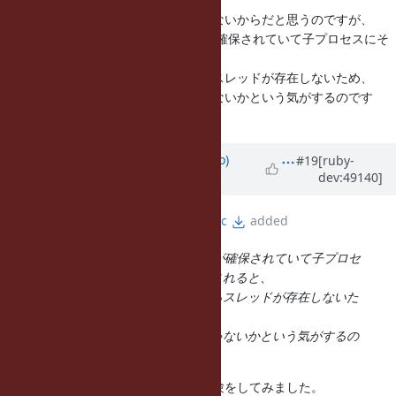
ロックを持っているスレッドが動かないからだと思うのですが、
fork だと、fork 時に運悪くロックが確保されていて子プロセスにそ
のロックがそのままコピーされると、
子プロセスにはロックを持っているスレッドが存在しないため、
やはりロックは解除されないんじゃないかという気がするのです
が。
Updated by
ngoto (Naohisa Goto)
#19
[ruby-
dev:49140]
about 11 years
ago
File
test-solaris-fork-deadlock.c
added
fork だと、fork 時に運悪くロックが確保されていて子プロセ
スにそのロックがそのままコピーされると、
子プロセスにはロックを持っているスレッドが存在しないた
め、
やはりロックは解除されないんじゃないかという気がするの
ですが。
それは確かに心配なので、簡易な実験をしてみました。