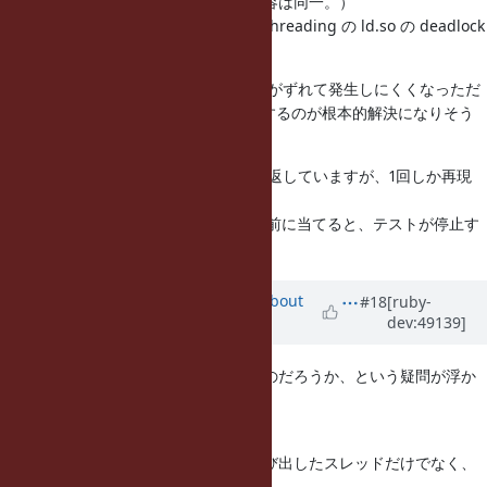
（Oracleになって移動後の文章。内容は同一。）
に記載されている vfork(2) と multi-threading の ld.so の deadlock
の現象が原因と見てよさそうです。
そうなると、r50977 は、タイミングがずれて発生しにくくなっただ
けで本質ではなく、やはり fork() にするのが根本的解決になりそう
です。
ただし、r50977 以後、何百回と繰り返していますが、1回しか再現
できていません。
また、r50994 のパッチを r50976 以前に当てると、テストが停止す
ることはなくなります。
Updated by
akr (Akira Tanaka)
about
#18
[ruby-
dev:49139]
11 years
ago
ふと、fork にすると本当に解決するのだろうか、という疑問が浮か
びました。
vfork でデッドロックになるのは、
(Solaris では親プロセスでvforkを呼び出したスレッドだけでなく、
他のスレッドも停止するため)