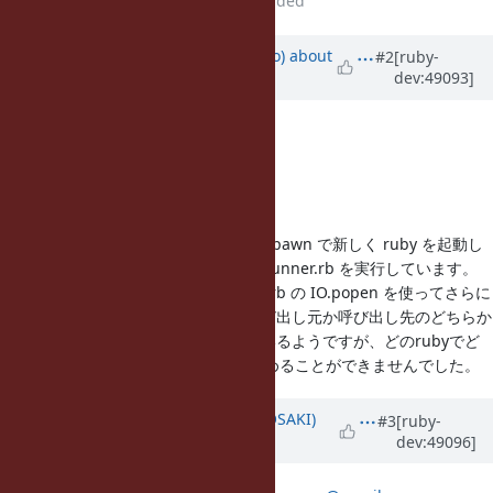
ンスレッドが割り込まれる。
added
Updated by
ngoto (Naohisa Goto)
about
#2
[ruby-
dev:49093]
11 years
ago
テストがストップしている場所は、
test/runner.rb の29行め
assert_empty(Process.waitall)
の行であることまではわかりました。
test/testunit/test_parallel.rb から spawn で新しく ruby を起動し
て test/testunit/tests_for_parallel/runner.rb を実行しています。
そして、そこから test/lib/test/unit.rb の IO.popen を使ってさらに
新しく ruby を呼び出した時に、呼び出し元か呼び出し先のどちらか
の ruby でデッドロックが発生しているようですが、どのrubyでど
のように発生しているのかは突き止めることができませんでした。
Updated by
kosaki (Motohiro KOSAKI)
#3
[ruby-
dev:49096]
about 11 years
ago