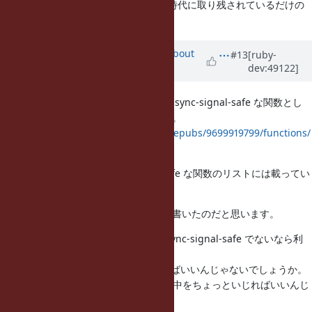
それ以前から存在する Solaris 10 が時代に取り残されているだけの
ようです。
Updated by
akr (Akira Tanaka)
about
#13
[ruby-
dev:49122]
11 years
ago
おぉ、調べ直したところ、execv が async-signal-safe な関数とし
てされたのは SUSv4 からのようです。
http://pubs.opengroup.org/onlinepubs/9699919799/functions/
V2_chap02.html
SUSv2, SUSv3 では async-signal-safe な関数のリストには載ってい
ません。
たぶんそのコメントは SUSv4 を見て書いたのだと思います。
それはそれとして、現在の実装が async-signal-safe でないなら利
用しないほうがいいのはそうなので、
envp_str を常に生成するようにすればいいんじゃないでしょうか。
たぶん rb_execarg_parent_start1 の中をちょっといじればいいんじ
ゃないかな。