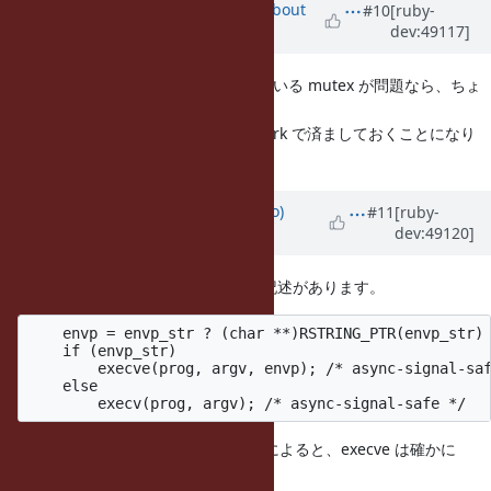
Updated by
akr (Akira Tanaka)
about
#10
[ruby-
dev:49117]
11 years
ago
本当に dynamic linker とかで使っている mutex が問題なら、ちょ
っと対応不能だと思うので、
Solaris 上では vfork はあきらめて fork で済ましておくことになり
ますかね。
Updated by
ngoto (Naohisa Goto)
#11
[ruby-
dev:49120]
about 11 years
ago
process.c の1260行目付近に以下の記述があります。
    envp = envp_str ? (char **)RSTRING_PTR(envp_str) 
    if (envp_str)

        execve(prog, argv, envp); /* async-signal-saf
    else

しかし、Solaris 10 の man exec(2) によると、execve は確かに
async-signal-safe ですが、