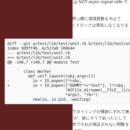
コメント部分の記述に反して、execv は NOT async-signal-safe で
す。
そこで、以下のようにして popen を呼ぶ際に環境変数を与えて
execve を呼ばせるようにすると、デッドロックは発生しなくなりま
した。
diff --git a/test/lib/test/unit.rb b/test/lib/test/un
index 9d9ff4b..6c527a8 100644

--- a/test/lib/test/unit.rb

+++ b/test/lib/test/unit.rb

@@ -148,7 +148,7 @@ module Test

       class Worker

         def self.launch(ruby,args=[])

-          io = IO.popen([*ruby,

+          io = IO.popen({"DUMMY"=>"test"}, [*ruby,

                         "#{File.dirname(__FILE__)}/u
                         *args], "rb+")

単にenvpstr作成処理が間に入ったのでタイミングが微妙にずれて掬
われただけの可能性も残ってはいますが、仮にそうであったとして
も、async-signal-safe であるべき場所でそれが保証されない関数を