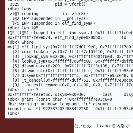
 3529               pid = vfork();

(dbx) lwps 

 >l@1 running          in _vfork()

  l@2 LWP suspended in __pollsys()

  l@5 LWP suspended in elf_find_sym()

(dbx) lwp l@5

t@5 (l@5) stopped in elf_find_sym at 0x7fffffff7fe0eb
0x7fffffff7fe0eb74: elf_find_sym+0x00b0:        ld   
(dbx) where

=>[1] elf_find_sym(0x7fffffff7d0ff9e0, 0x7fffffff7d0f
  [2] core_lookup_sym(0x7fffffff7e101510, 0x7fffffff7
  [3] _lookup_sym(0x2200, 0x7fffffff7d0ffbe8, 0x7ffff
  [4] lookup_sym(0x7fffffff7d0ffc00, 0x7fffffff7d0ffb
  [5] dlsym_core(0x200, 0x7fffffff7ff3c198, 0x7ffffff
  [6] dlsym_intn(0xfffffffffffffffc, 0x7fffffff7e93c6
  [7] dlsym(0xfffffffffffffffc, 0x7fffffff7e93c648, 0
  [8] _t_cancel(0x7fffffff7d0ff751, 0x7fffffff7e8ece0
  [9] _thr_exit_common(0x0, 0x1c00, 0x0, 0x7fffffff7e
(dbx) frame 7

0x7fffffff7fe1ef6c: dlsym+0x0030:       call     dlsy
(dbx) print (const char *)0x7fffffff7e93c648

dbx: warning: unknown language, 'c' assumed

(const char *) 9223372034683422280 = 0x7fffffff7e93c6
_ex_unwind() は libc の関数かもしれないため、_t_cancel() 内部で
dlsym() を呼んでいるようです。