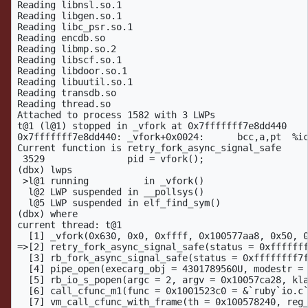
Reading libnsl.so.1

Reading libgen.so.1

Reading libc_psr.so.1

Reading encdb.so

Reading libmp.so.2

Reading libscf.so.1

Reading libdoor.so.1

Reading libuutil.so.1

Reading transdb.so

Reading thread.so

Attached to process 1582 with 3 LWPs

t@1 (l@1) stopped in _vfork at 0x7fffffff7e8dd440

0x7fffffff7e8dd440: _vfork+0x0024:      bcc,a,pt  %ic
Current function is retry_fork_async_signal_safe

 3529               pid = vfork();

(dbx) lwps

 >l@1 running          in _vfork()

  l@2 LWP suspended in __pollsys()

  l@5 LWP suspended in elf_find_sym()

(dbx) where

current thread: t@1

  [1] _vfork(0x630, 0x0, 0xffff, 0x100577aa8, 0x50, 0
=>[2] retry_fork_async_signal_safe(status = 0xfffffff
  [3] rb_fork_async_signal_safe(status = 0xffffffff7f
  [4] pipe_open(execarg_obj = 4301789560U, modestr = 
  [5] rb_io_s_popen(argc = 2, argv = 0x10057ca28, kla
  [6] call_cfunc_m1(func = 0x1001523c0 = &`ruby`io.c`
  [7] vm_call_cfunc_with_frame(th = 0x100578240, reg_