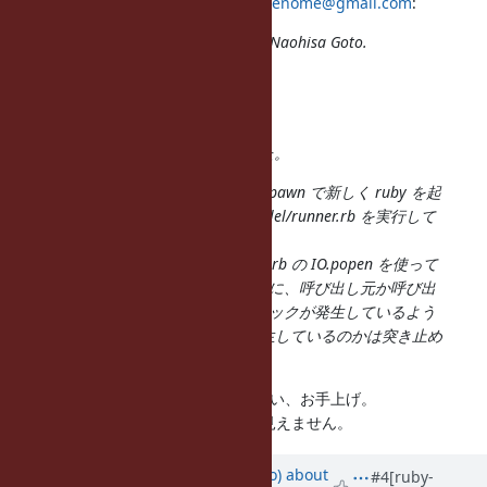
2015-06-16 12:37 GMT-04:00
ngotogenome@gmail.com
:
Issue
#11265
has been updated by Naohisa Goto.
テストがストップしている場所は、
test/runner.rb の29行め
assert_empty(Process.waitall)
の行であることまではわかりました。
test/testunit/test_parallel.rb から spawn で新しく ruby を起
動して test/testunit/tests_for_parallel/runner.rb を実行して
います。
そして、そこから test/lib/test/unit.rb の IO.popen を使って
さらに新しく ruby を呼び出した時に、呼び出し元か呼び出
し先のどちらかの ruby でデッドロックが発生しているよう
ですが、どのrubyでどのように発生しているのかは突き止め
ることができませんでした。
r50900 は私なんだけど、ごめんなさい、お手上げ。
そういう副作用がでそうなパッチに見えません。
Updated by
ngoto (Naohisa Goto)
about
#4
[ruby-