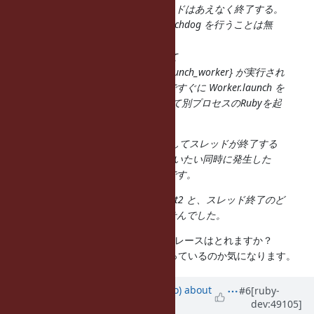
し、せっかく作った新スレッドはあえなく終了する。
（つまり、名前に反して watchdog を行うことは無
い。これはバグだと思う。）
409行めは空行。410行目にて
@options[:parallel].times {launch_worker} が実行され
る。 launch_worker は内部ですぐに Worker.launch を
呼び、その中で IO.popen にて別プロセスのRubyを起
動する。
この上記3の Process.wait2 に失敗してスレッドが終了する
のと、上記4のIO.popenの実行がだいたい同時に発生した
ら、デッドロックが発生するようです。
ただし、上記3のうち、Process.wait2 と、スレッド終了のど
ちらが要因なのかは、同定できませんでした。
デッドロックしたときのCスタックトレースはとれますか？
特に IO.popen のほうがどこで刺さっているのか気になります。
Updated by
ngoto (Naohisa Goto)
about
#6
[ruby-
dev:49105]
11 years
ago