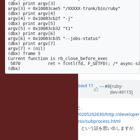
(dbx) print argv[3] 

argv[3] = 0x10083cae5 "/XXXXX-trunk/bin/ruby"

(dbx) print argv[4] 

argv[4] = 0x10083cb2f "-j"

(dbx) print argv[5] 

argv[5] = 0x10083cb32 "t1"

(dbx) print argv[6] 

argv[6] = 0x10083cb35 "--jobs-status"

(dbx) print argv[7] 

argv[7] = (nil)

(dbx) frame 5

Current function is rb_close_before_exec

 5870           ret = fcntl(fd, F_GETFD); /* async-si
Updated by
akr (Akira Tanaka)
about 11
#8
[ruby-
dev:49115]
years
ago
Solaris で vfork で deadlock というと、
https://web.archive.org/web/20120205202630/http://developer
s.sun.com/solaris/articles/subprocess/subprocess.html
に書いてあった、dynamic linker が、という話を思い出しますが、
関係あるかなぁ。