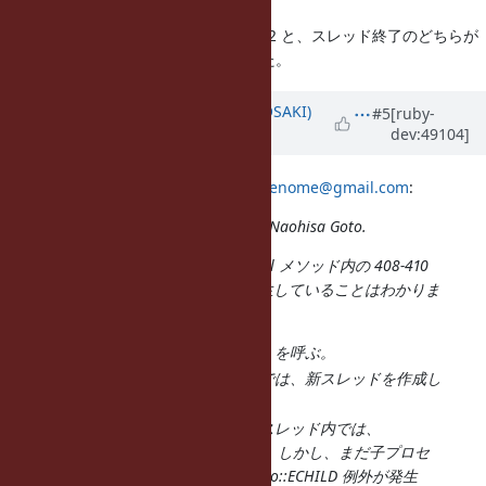
ただし、上記3のうち、Process.wait2 と、スレッド終了のどちらが
要因なのかは、同定できませんでした。
Updated by
kosaki (Motohiro KOSAKI)
#5
[ruby-
dev:49104]
about 11 years
ago
2015-06-17 11:40 GMT-04:00
ngotogenome@gmail.com
:
Issue
#11265
has been updated by Naohisa Goto.
test/lib/test/unit.rb の _run_parallel メソッド内の 408-410
行目にて、以下のタイミングで発生していることはわかりま
した。
408行目では start_watchdog を呼ぶ。
start_watchdog メソッド内では、新スレッドを作成し
てすぐにリターンする。
start_watchdog で作成したスレッド内では、
Process.wait2 を呼んでいる。しかし、まだ子プロセ
スを作成する前なので、Errno::ECHILD 例外が発生