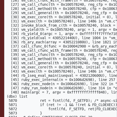
  [26] vm_call_cfunc_with_frame(th = 0x100578240, reg
  [27] vm_call_cfunc(th = 0x100578240, reg_cfp = 0x10
  [28] vm_call_method(th = 0x100578240, cfp = 0x10067
  [29] vm_call_general(th = 0x100578240, reg_cfp = 0x
  [30] vm_exec_core(th = 0x100578240, initial = 0), l
  [31] vm_exec(th = 0x100578240), line 1486 in "vm.c"
  [32] invoke_block_from_c(th = 0x100578240, block = 
  [33] vm_yield(th = 0x100578240, argc = 1, argv = 0x
  [34] rb_yield_0(argc = 1, argv = 0xffffffff7fffe718
  [35] rb_yield(val = 4305221440U), line 1004 in "vm_
  [36] rb_ary_each(array = 4305221080U), line 1821 in
  [37] call_cfunc_0(func = 0x100042900 = &rb_ary_each
  [38] vm_call_cfunc_with_frame(th = 0x100578240, reg
  [39] vm_call_cfunc(th = 0x100578240, reg_cfp = 0x10
  [40] vm_call_method(th = 0x100578240, cfp = 0x10067
  [41] vm_call_general(th = 0x100578240, reg_cfp = 0x
  [42] vm_exec_core(th = 0x100578240, initial = 0), l
  [43] vm_exec(th = 0x100578240), line 1486 in "vm.c"
  [44] rb_iseq_eval_main(iseqval = 4302120600U), line
  [45] ruby_exec_internal(n = 0x1006d2698), line 257 
  [46] ruby_exec_node(n = 0x1006d2698), line 322 in "
  [47] ruby_run_node(n = 0x1006d2698), line 314 in "e
  [48] main(argc = 7, argv = 0xffffffff7ffff848), lin
(dbx) list

 5870           ret = fcntl(fd, F_GETFD); /* async-si
 5871           if (ret != -1 && !(ret & FD_CLOEXEC))
 5872               fcntl(fd, F_SETFD, ret|FD_CLOEXEC
 5873           }
