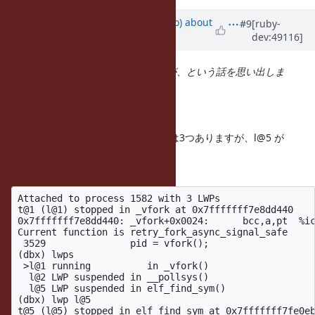
Updated by
ngoto (Naohisa Goto)
about
#9
[ruby-
dev:49116]
11 years
ago
に書いてあった、dynamic linker が、という話を思い出しま
すが、関係あるかなぁ。
関係ある気がしてきました。
popen呼び出し元のほうのスレッドは3つありますが、l@5 が
dlsym などを呼んでいます。
以下は親のほうのdbxの抜粋です。
Attached to process 1582 with 3 LWPs

t@1 (l@1) stopped in _vfork at 0x7fffffff7e8dd440

0x7fffffff7e8dd440: _vfork+0x0024:      bcc,a,pt  %ic
Current function is retry_fork_async_signal_safe

 3529               pid = vfork();

(dbx) lwps

 >l@1 running          in _vfork()

  l@2 LWP suspended in __pollsys()

  l@5 LWP suspended in elf_find_sym()

(dbx) lwp l@5

t@5 (l@5) stopped in elf_find_sym at 0x7fffffff7fe0eb