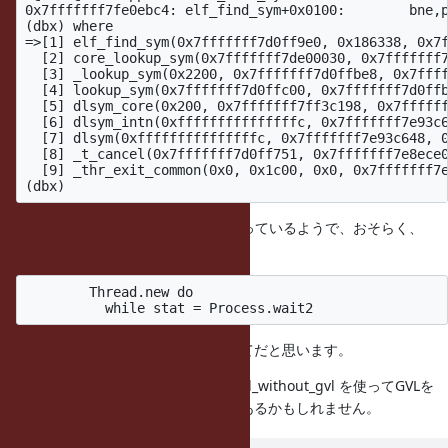
0x7fffffff7fe0ebc4: elf_find_sym+0x0100:        bne,p
(dbx) where

=>[1] elf_find_sym(0x7fffffff7d0ff9e0, 0x186338, 0x7f
  [2] core_lookup_sym(0x7fffffff7de00030, 0x7fffffff7
  [3] _lookup_sym(0x2200, 0x7fffffff7d0ffbe8, 0x7ffff
  [4] lookup_sym(0x7fffffff7d0ffc00, 0x7fffffff7d0ffb
  [5] dlsym_core(0x200, 0x7fffffff7ff3c198, 0x7ffffff
  [6] dlsym_intn(0xfffffffffffffffc, 0x7fffffff7e93c6
  [7] dlsym(0xfffffffffffffffc, 0x7fffffff7e93c648, 0
  [8] _t_cancel(0x7fffffff7d0ff751, 0x7fffffff7e8ece0
  [9] _thr_exit_common(0x0, 0x1c00, 0x0, 0x7fffffff7e
l@5 はスレッド終了時の処理を行なっているようで、おそらく、
start_watchdog 内で
        Thread.new do

にて作成されたスレッドの成れの果てだと思います。
Process.wait2 が中で rb_thread_call_without_gvl を使ってGVLを
外しているのも、もしかしたら関係あるかもしれません。