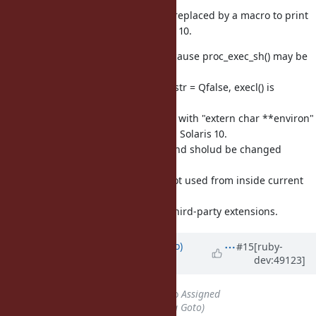
To guarantee this, execv() is replaced by a macro to print
out error message on Solaris 10.
process.c (proc_exec_sh): Because proc_exec_sh() may be
called
by rb_proc_exec() with envp_str = Qfalse, execl() is
replaced
by a macro that calls execle() with "extern char **environ"
traditional global variable on Solaris 10.
TODO: This may be unsafe and sholud be changed
in the future.
Although rb_proc_exec() is not used from inside current
version
of ruby, it may be called by third-party extensions.
Updated by
ngoto (Naohisa Goto)
#15
[ruby-
dev:49123]
about 11 years
ago
Status
changed from
Closed
to
Assigned
Assignee
set to
ngoto (Naohisa Goto)