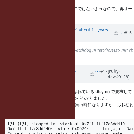
r50977 で発生率は下がりましたがゼロではないようなので、再オー
プンしておきます。
Updated by
ngoto (Naohisa Goto)
about 11 years
#16
ago
Related to
Bug #11288
: start_watchdog in test/lib/test/unit.rb
is meaningless
added
Updated by
ngoto (Naohisa Goto)
#17
[ruby-
dev:49128]
about 11 years
ago
親プロセス側のスレッド l@5 内で呼ばれている dlsym() で要求して
いるシンボルは _ex_unwind であるのがわかりました。
（下記のdbxの出力は、上記とは別の実行時になりますが、おおむね
同じです。）
t@1 (l@1) stopped in _vfork at 0x7fffffff7e8dd440

0x7fffffff7e8dd440: _vfork+0x0024:      bcc,a,pt  %ic
Current function is retry_fork_async_signal_safe
