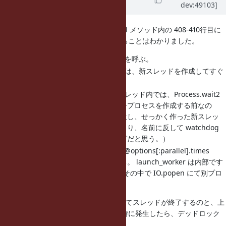
dev:49103]
11 years
ago
test/lib/test/unit.rb の _run_parallel メソッド内の 408-410行目に
て、以下のタイミングで発生していることはわかりました。
408行目では start_watchdog を呼ぶ。
start_watchdog メソッド内では、新スレッドを作成してすぐ
にリターンする。
start_watchdog で作成したスレッド内では、Process.wait2
を呼んでいる。しかし、まだ子プロセスを作成する前なの
で、Errno::ECHILD 例外が発生し、せっかく作った新スレッ
ドはあえなく終了する。（つまり、名前に反して watchdog
を行うことは無い。これはバグだと思う。）
409行めは空行。410行目にて @options[:parallel].times
{launch_worker} が実行される。 launch_worker は内部です
ぐに Worker.launch を呼び、その中で IO.popen にて別プロ
セスのRubyを起動する。
この上記3の Process.wait2 に失敗してスレッドが終了するのと、上
記4のIO.popenの実行がだいたい同時に発生したら、デッドロック
が発生するようです。