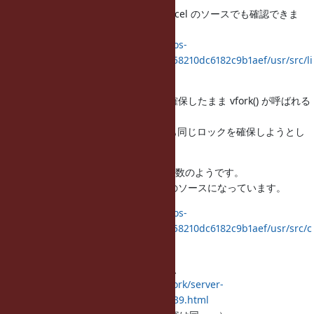
Illumos（旧OpenSolaris）の _t_cancel のソースでも確認できま
す。
https://github.com/illumos/illumos-
gate/blob/09f79f7c66b85f056db11f58210dc6182c9b1aef/usr/src/li
b/libc/port/unwind/unwind.c#L51
そして、運悪く dlsym() がロックを確保したまま vfork() が呼ばれる
と、
子プロセスの run-time link editor も同じロックを確保しようとし
てデッドロックになるようです。
ロックを取っている場所は enter() 関数のようです。
Illumos (旧OpenSolaris）では以下のソースになっています。
https://github.com/illumos/illumos-
gate/blob/09f79f7c66b85f056db11f58210dc6182c9b1aef/usr/src/c
md/sgs/rtld/common/util.c#L3188
結論として、akrさんの記憶のとおり、
http://www.oracle.com/technetwork/server-
storage/solaris10/subprocess-136439.html