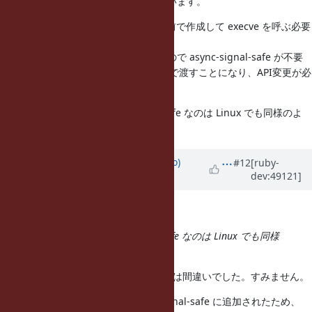
呼ぶのは、やはり好ましくないと思います。
つまり、横着せずに必ず envp を自前で作成して execve を呼ぶ必要
があるということになりますが、
それには、メモリ確保の必要があるので async-signal-safe が不要
な場所で予め envpstr を作成した上で渡すことになり、API変更が必
要になりそうです。
なお、execv が not async-signal-safe なのは Linux でも同様のよ
うです。
Updated by
ngoto (Naohisa Goto)
#12
[ruby-
dev:49121]
about 11 years
ago
訂正です。
なお、execv が not async-signal-safe なのは Linux でも同様
のようです。
は、少なくとも最近のLinuxに関しては間違いでした。すみません。
execv は POSIX.1-2008 で async-signal-safe に追加されたため、