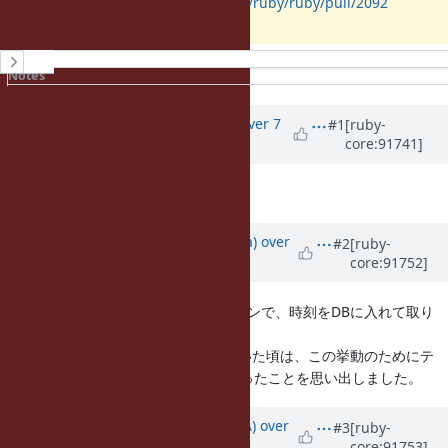
pull request :
https://github.com/ruby/ruby/pull/2092
History
Notes
Property changes
Associated revisions
Updated by
akr (Akira Tanaka)
over 7
#1
[ruby-
core:91741]
years
ago
良い機能だと思います。
Updated by
mrkn (Kenta Murata)
over
#2
[ruby-
core:91752]
7 years
ago
ActiveRecord を使うアプリケーションで、時刻をDBに入れて取り
出すと秒の単位で切り捨てられます。
昔 Rails アプリケーションを作っていた頃は、この挙動のためにテ
ストコードでの時刻の比較が面倒だったことを思い出しました。
Updated by
knu (Akinori MUSHA)
over
#3
[ruby-
core:91753]