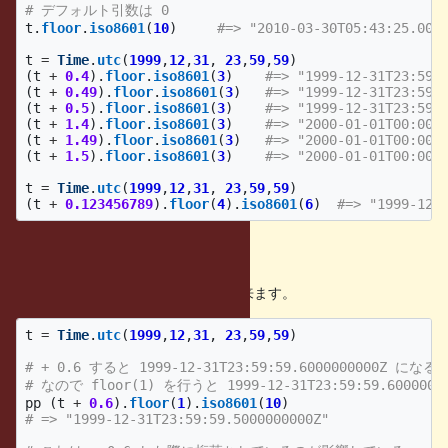
# デフォルト引数は 0
t
.
floor
.
iso8601
(
10
)
#=> "2010-03-30T05:43:25.000
t
=
Time
.
utc
(
1999
,
12
,
31
,
23
,
59
,
59
)
(
t
+
0.4
).
floor
.
iso8601
(
3
)
#=> "1999-12-31T23:59:
(
t
+
0.49
).
floor
.
iso8601
(
3
)
#=> "1999-12-31T23:59:
(
t
+
0.5
).
floor
.
iso8601
(
3
)
#=> "1999-12-31T23:59:
(
t
+
1.4
).
floor
.
iso8601
(
3
)
#=> "2000-01-01T00:00:
(
t
+
1.49
).
floor
.
iso8601
(
3
)
#=> "2000-01-01T00:00:
(
t
+
1.5
).
floor
.
iso8601
(
3
)
#=> "2000-01-01T00:00:
t
=
Time
.
utc
(
1999
,
12
,
31
,
23
,
59
,
59
)
(
t
+
0.123456789
).
floor
(
4
).
iso8601
(
6
)
#=> "1999-12-
問題点
次のケースで意図しない値が返って来ます。
t
=
Time
.
utc
(
1999
,
12
,
31
,
23
,
59
,
59
)
# + 0.6 すると 1999-12-31T23:59:59.6000000000Z になる
# なので floor(1) を行うと 1999-12-31T23:59:59.60
pp
(
t
+
0.6
).
floor
(
1
).
iso8601
(
10
)
# => "1999-12-31T23:59:59.5000000000Z"