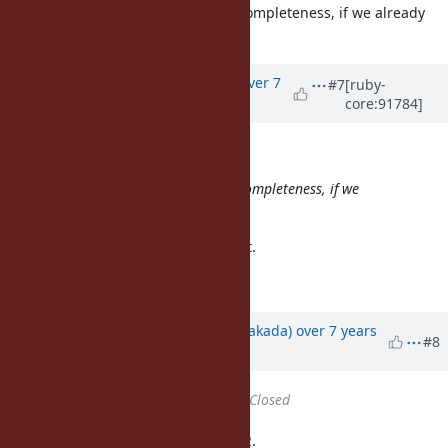
Shouldn't there be also
for completeness, if we already
ceil
have
and
?
round
floor
Updated by
akr (Akira Tanaka)
over 7
#7
[ruby-
core:91784]
years
ago
zverok (Victor Shepelev) wrote:
Shouldn't there be also
for completeness, if we
ceil
already have
and
?
round
floor
No one created a issue for that, yet.
I'm positive, though.
Updated by
nobu (Nobuyoshi Nakada)
over 7 years
#8
ago
Status
changed from
Open
to
Closed
Applied in changeset trunk|r67632.