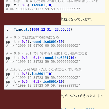
# これは + 0.6 した際に桁落ちしているのが影響している
pp
(
t
+
0.6
).
iso8601
(
10
)
# => "1999-12-31T23:59:59.5999999999Z"
また、
でも似たような挙動となっています。
Time#round
t
=
Time
.
utc
(
1999
,
12
,
31
,
23
,
59
,
59
)
# + 0.5 では意図する結果になる
pp
(
t
+
0.5
).
round
.
iso8601
(
10
)
# => "2000-01-01T00:00:00.0000000000Z"
# + 0.6 - 0.1 で計算すると意図しない結果になる
pp
(
t
+
0.6
-
0.1
).
round
.
iso8601
(
10
)
# => "1999-12-31T23:59:59.0000000000Z"
# これもナノ秒が以下のような値になっている為
pp
(
t
+
0.5
).
iso8601
(
10
)
# => "1999-12-31T23:59:59.5000000000Z"
pp
(
t
+
0.6
-
0.1
).
iso8601
(
10
)
# => "1999-12-31T23:59:59.4999999999Z"
現状ではこれが仕様かバグか判断出来なかったのでそのまま（上
記の挙動）になっています。