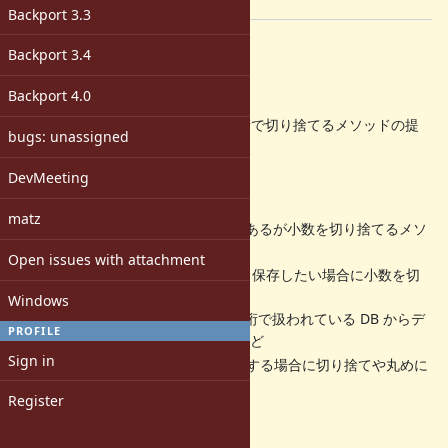
[ruby-core:91739]
Backport 3.3
Description
Backport 3.4
概要
Backport 4.0
の小数（ナノ秒）を指定した桁で切り捨てるメソッドの提
Time
bugs: unassigned
案になります。
DevMeeting
現状
matz
小数を丸める
はあるが小数を切り捨てるメソ
Time#round
ッドがない
Open issues with attachment
精度が異なる時間を比較したり保存したい場合に小数を切
り捨てたいケースがある
Windows
例えば、小数の精度が3桁で扱われている DB からデ
PROFILE
ータを取得したい場合など
Sign in
Ruby 以外で時間に依存する場合に切り捨てや丸めに
柔軟に対応したい
Register
提案