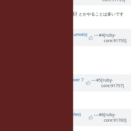
7 years
ago
テストコードで
とかやることは多いです
Time.at(time.to_i)
ね。
Updated by
matz (Yukihiro Matsumoto)
#4
[ruby-
core:91755]
over 7 years
ago
Accepted.
Matz.
Updated by
osyo (manga osyo)
over 7
#5
[ruby-
core:91757]
years
ago
レビューありがとうございます！
Updated by
zverok (Victor Shepelev)
#6
[ruby-
core:91783]
over 7 years
ago