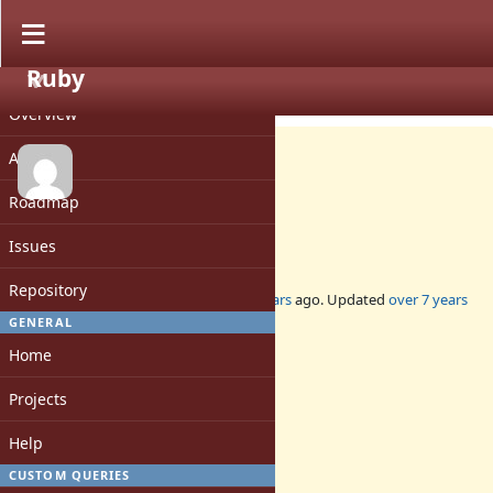
Ruby
PROJECT
Feature #15653
CLOSED
Overview
Activity
Roadmap
Proposal: Add Time#floor
Issues
Repository
Added by
osyo (manga osyo)
over 7 years
ago. Updated
over 7 years
ago.
GENERAL
Home
Status:
Closed
Projects
Assignee:
-
Help
Target version:
-
CUSTOM QUERIES